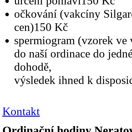
určení pohlaví
150 Kč
očkování (vakcíny Silgar
cen)
150 Kč
spermiogram (vzorek ve 
do naší ordinace do jedné
dohodě,
výsledek ihned k disposic
Kontakt
Ordinační hodiny Neratov