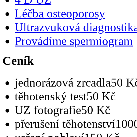
Léčba osteoporosy
Ultrazvuková diagnostik
Provádíme spermiogram
Ceník
jednorázová zrcadla
50 K
těhotenský test
50 Kč
UZ fotografie
50 Kč
přerušení těhotenství
100